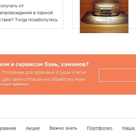
олучать от
епровождения в парной
ствие? Тогда позаботьтесь
тобы она устраивала вас и
ствовала все нормам
ности.
вом и сервисом бань, хамамов?
 Полезные для здоровья и души статьи
 даю свое согласие на обработку моих
льных данных
ование
Акции
Важно знать
Портфолио
Наша 