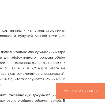
ткрытая кирпичная стена, стеклянная
й мощности будущей банной печи для
 дополнительно два кубических метра
й для эффективного прогрева объём
меется стеклянная дверь размером 0,7
м (ш 1,2 м х в 2,2 м); в итоге не
два (как рекомендуют специалисты).
94 м3, итого получается 25,55 м3. В
.
РАССЧИТАТЬ СМЕТУ
РАССЧИТАТЬ СМЕТУ
учить техническую документацию для
при расчете общего объема парной. В