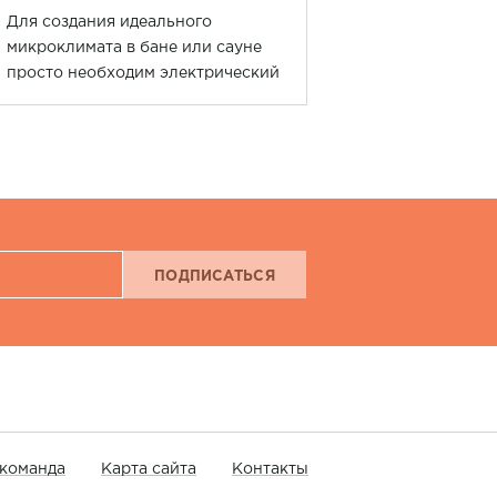
Для создания идеального
микроклимата в бане или сауне
просто необходим электрический
парогенератор. Именно он
отвечает за влажность и
температуру воздуха в помещении.
ПОДПИСАТЬСЯ
команда
Карта сайта
Контакты