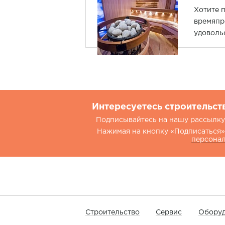
Хотите п
времяпр
удоволь
о том, ч
соответ
безопас
Интересуетесь строительст
Подписывайтесь на нашу рассылку.
Нажимая на кнопку «Подписаться»,
персона
Строительство
Сервис
Оборуд