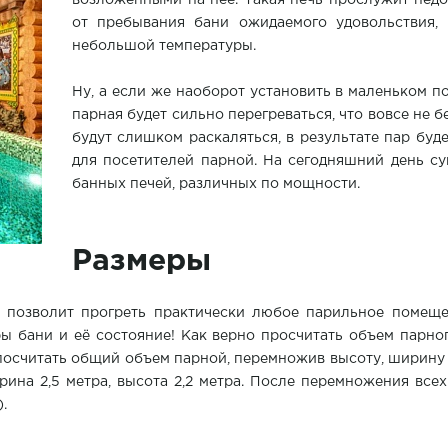
возложенными на неё. Такая печь прослужит недол
от пребывания бани ожидаемого удовольствия, 
небольшой температуры.
Ну, а если же наоборот установить в маленьком 
парная будет сильно перегреваться, что вовсе не 
будут слишком раскаляться, в результате пар буд
для посетителей парной. На сегодняшний день с
банных печей, различных по мощности.
Размеры
 позволит прогреть практически любое парильное помещен
ры бани и её состояние! Как верно просчитать объем парно
посчитать общий объем парной, перемножив высоту, ширину 
ирина 2,5 метра, высота 2,2 метра. После перемножения все
.