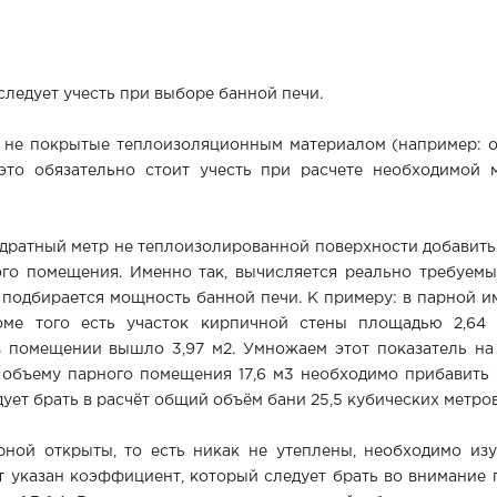
ледует учесть при выборе банной печи.
 не покрытые теплоизоляционным материалом (например: о
, это обязательно стоит учесть при расчете необходимо
адратный метр не теплоизолированной поверхности добавить
го помещения. Именно так, вычисляется реально требуемы
о подбирается мощность банной печи. К примеру: в парной и
роме того есть участок кирпичной стены площадью 2,64 
 помещении вышло 3,97 м2. Умножаем этот показатель на 
объему парного помещения 17,6 м3 необходимо прибавить 7,
ует брать в расчёт общий объём бани 25,5 кубических метров
рной открыты, то есть никак не утеплены, необходимо из
ет указан коэффициент, который следует брать во внимание 