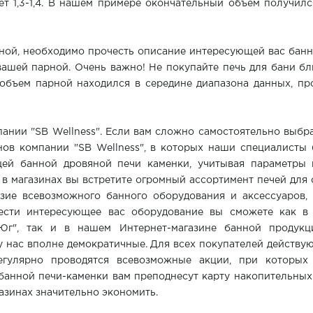
т 1,3-1,4. В нашем примере окончательный объем получился
ной, необходимо прочесть описание интересующей вас банн
вашей парной. Очень важно! Не покупайте печь для бани б
объем парной находился в середине диапазона данных, пр
пании "SB Wellness". Если вам сложно самостоятельно выбра
нов компании "SB Wellness", в которых наши специалисты
ей банной дровяной печи каменки, учитывая параметры 
в магазинах вы встретите огромный ассортимент печей для
азие всевозможного банного оборудования и аксессуаров,
рести интересующее вас оборудование вы сможете как 
Юг", так и в нашем Интернет-магазине банной продукци
 нас вполне демократичные. Для всех покупателей действую
регулярно проводятся всевозможные акции, при которы
банной печи-каменки вам преподнесут карту накопительных 
азинах значительно экономить.