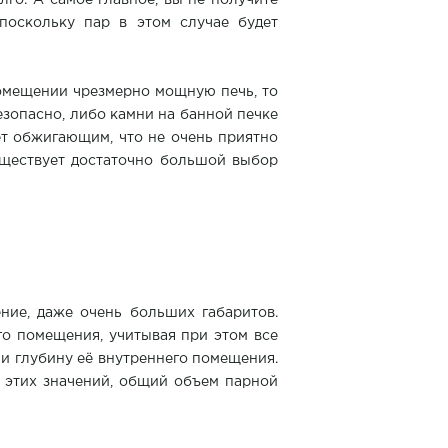
го. А самое главное, вы не получите
поскольку пар в этом случае будет
помещении чрезмерно мощную печь, то
безопасно, либо камни на банной печке
ет обжигающим, что не очень приятно
уществует достаточно большой выбор
ие, даже очень больших габаритов.
го помещения, учитывая при этом все
и глубину её внутреннего помещения.
х этих значений, общий объем парной