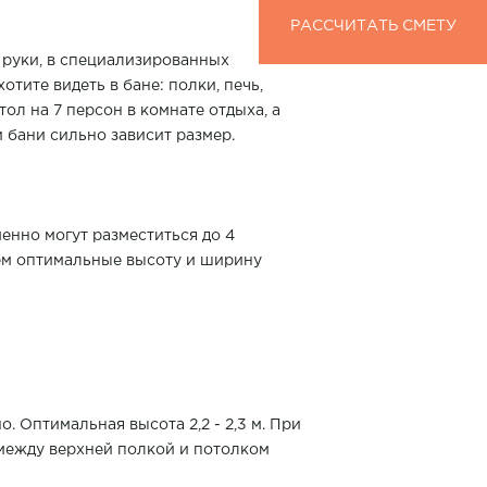
РАССЧИТАТЬ СМЕТУ
РАССЧИТАТЬ СМЕТУ
т руки, в специализированных
тите видеть в бане: полки, печь,
тол на 7 персон в комнате отдыха, а
и бани сильно зависит размер.
енно могут разместиться до 4
нем оптимальные высоту и ширину
. Оптимальная высота 2,2 - 2,3 м. При
 между верхней полкой и потолком