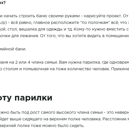
ях?
и начать строить баню своими руками - нарисуйте проект. О
) - всё равно, главное расположите “по полочкам” всё, что хо
ой, стол, вешалка для одежды и тд. Кому-то нужно вместить с
очки для лежания. От того, что вы хотите видеть в помещени
ейной бани.
ня на 2 или 4 члена семьи. Вам нужна парилка, где одноврем
со столом и помывочная на тоже количество человек. Прики
ту парилки
жно быть под рост самого высокого члена семьи - это неверно
уйдет выше сидящего на верхнем полке человека. Расстояние
 верхней полке тоже можно было сидеть.