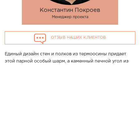
Константин Покроев
Менеджер проекта
ОТЗЫВ НАШИХ КЛИЕНТОВ
Единый дизайн стен и полков из термоосины придает
этой парной особый шарм, а каменный печной угол из
натурального серого сланца в дополнении к мощной и
суровой дровяной печи SAGA от компании Kastor
создаёт атмосферу настоящей русской бани. Дополнен
образ светильниками Harvia Legend, а основное
освещение выполнено комплектом Cariitti VPL10L-E161.
Хотите повторить данный проект у Вас дома? Позвоните
нашим специалистам в г. Ставрополь по телефону 7
(861) 21-02-114
3100*2700*2200
Размер парной: